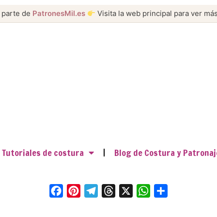
 parte de
PatronesMil.es
Visita la web principal para ver más
Tutoriales de costura
Blog de Costura y Patronaj
F
P
T
T
X
W
C
a
i
e
h
h
o