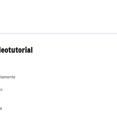
eotutorial
ctamente
lo
a