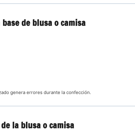
n base de blusa o camisa
zado genera errores durante la confección.
 de la blusa o camisa